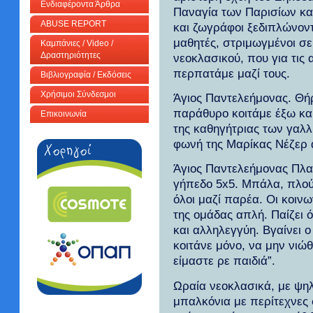
Ενδιαφέροντα Άρθρα
Παναγία των Παρισίων και
ABUSE REPORT
και ζωγράφοι ξεδιπλώνοντ
μαθητές, στριμωγμένοι σ
Καμπάνιες / Video /
Δραστηριότητες
νεοκλασικού, που για τις
περπατάμε μαζί τους.
Βιβλιογραφία / Εκδόσεις
Χρήσιμοι Σύνδεσμοι
Άγιος Παντελεήμονας. Θή
παράθυρο κοιτάμε έξω κα
Επικοινωνία
της καθηγήτριας των γαλλ
φωνή της Μαρίκας Νέζερ α
Άγιος Παντελεήμονας Πλατ
γήπεδο 5x5. Μπάλα, πλούσ
όλοι μαζί παρέα. Οι κοινω
της ομάδας απλή. Παίζει 
και αλληλεγγύη. Βγαίνει ο
κοιτάνε μόνο, να μην νιώ
είμαστε ρε παιδιά”.
Ωραία νεοκλασικά, με ψηλ
μπαλκόνια με περίτεχνες 