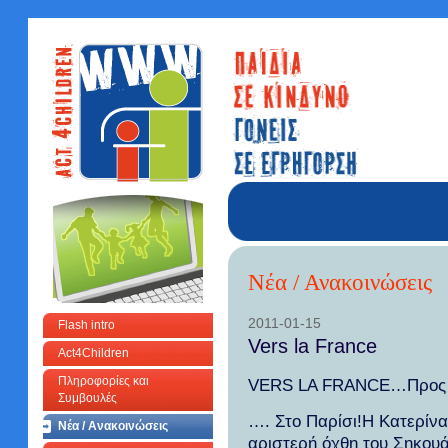
Νέα / Ανακοινώσεις
2011-01-15
Flash intro
Vers la France
Act4Children
Πληροφορίες και
VERS LA FRANCE…Προς τ
Συμβουλές
…. Στο Παρίσι!Η Κατερίνα 
Νέα / Ανακοινώσεις
αριστερή όχθη του Σηκου