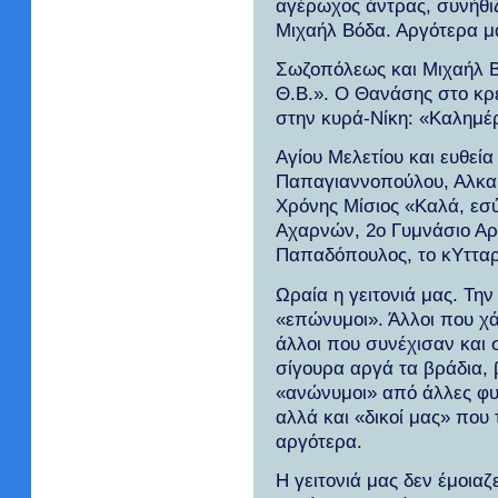
αγέρωχος άντρας, συνήθι
Μιχαήλ Βόδα. Αργότερα μά
Σωζοπόλεως και Μιχαήλ Βό
Θ.Β.». Ο Θανάσης στο κρε
στην κυρά-Νίκη: «Καλημέ
Αγίου Μελετίου και ευθεί
Παπαγιαννοπούλου, Αλκαμ
Χρόνης Μίσιος «Καλά, εσ
Αχαρνών, 2ο Γυμνάσιο Αρ
Παπαδόπουλος, το κΥτταρο
Ωραία η γειτονιά μας. Τη
«επώνυμοι». Άλλοι που χά
άλλοι που συνέχισαν και σ
σίγουρα αργά τα βράδια,
«ανώνυμοι» από άλλες φυλ
αλλά και «δικοί μας» που
αργότερα.
Η γειτονιά μας δεν έμοιαζ