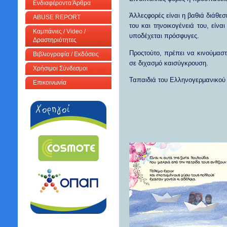
Ενδιαφέροντα Άρθρα
Άλλεςφορές είναι η βαθιά διάθεσ
ABUSE REPORT
του και τηνοικογένειά του, είν
Καμπάνιες / Video /
υποδέχεται πρόσφυγες.
Δραστηριότητες
Προςτούτο, πρέπει να κινούμαστ
Βιβλιογραφία / Εκδόσεις
σε διχασμό καισύγκρουση.
Χρήσιμοι Σύνδεσμοι
Ταπαιδιά του Ελληνογερμανικού 
Επικοινωνία
Για
Κωνσταντίν
Πρόεδ