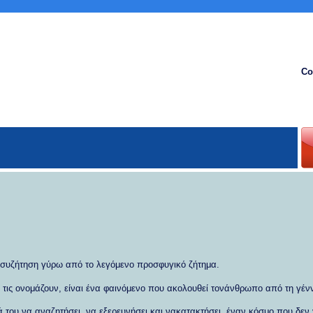
Co
λη συζήτηση γύρω από το λεγόμενο προσφυγικό ζήτημα.
 τις ονομάζουν, είναι ένα φαινόμενο που ακολουθεί τονάνθρωπο από τη γέν
 του να αναζητήσει, να εξερευνήσει και νακατακτήσει
έναν κόσμο που δεν 