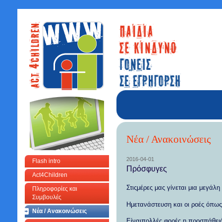
Νέα / Ανακοινώσεις
2016-04-01
Flash intro
Πρόσφυγες
Act4Children
Στιςμέρες μας γίνεται μια μεγά
Πληροφορίες και
Συμβουλές
Ημετανάστευση και οι ροές όπως
Νέα / Ανακοινώσεις
Είναιπολλές φορές η προσπάθειά