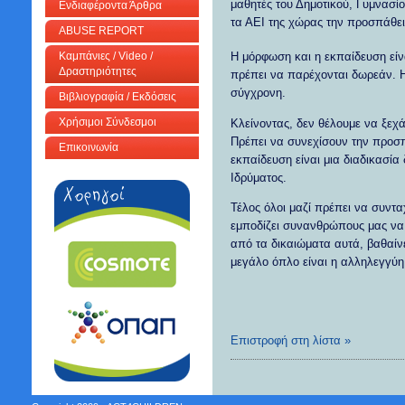
μαθητές του Δημοτικού, Γυμνασίο
Ενδιαφέροντα Άρθρα
τα ΑΕΙ της χώρας την προσπάθει
ABUSE REPORT
Καμπάνιες / Video /
Η μόρφωση και η εκπαίδευση είν
Δραστηριότητες
πρέπει να παρέχονται δωρεάν. Η 
σύγχρονη.
Βιβλιογραφία / Εκδόσεις
Χρήσιμοι Σύνδεσμοι
Κλείνοντας, δεν θέλουμε να ξεχά
Πρέπει να συνεχίσουν την προσπά
Επικοινωνία
εκπαίδευση είναι μια διαδικασία
Ιδρύματος.
Τέλος όλοι μαζί πρέπει να συντα
εμποδίζει συνανθρώπους μας να 
από τα δικαιώματα αυτά, βαθαίνε
μεγάλο όπλο είναι η αλληλεγγύη
Επιστροφή στη λίστα »