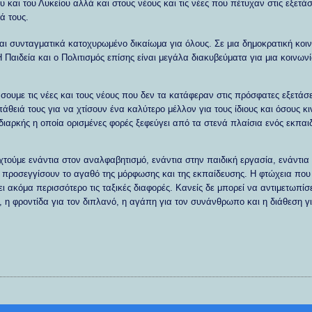
υ και του Λυκείου αλλά και στους νέους και τις νέες που πέτυχαν στις εξετάσ
ά τους.
αι συνταγματικά κατοχυρωμένο δικαίωμα για όλους. Σε μια δημοκρατική κοιν
Παιδεία και ο Πολιτισμός επίσης είναι μεγάλα διακυβεύματα για μια κοινωνί
σουμε τις νέες και τους νέους που δεν τα κατάφεραν στις πρόσφατες εξετάσ
θειά τους για να χτίσουν ένα καλύτερο μέλλον για τους ίδιους και όσους κ
 διαρκής η οποία ορισμένες φορές ξεφεύγει από τα στενά πλαίσια ενός εκπα
χτούμε ενάντια στον αναλφαβητισμό, ενάντια στην παιδική εργασία, ενάντια
προσεγγίσουν το αγαθό της μόρφωσης και της εκπαίδευσης. Η φτώχεια που 
ι ακόμα περισσότερο τις ταξικές διαφορές. Κανείς δε μπορεί να αντιμετωπίσε
, η φροντίδα για τον διπλανό, η αγάπη για τον συνάνθρωπο και η διάθεση γ