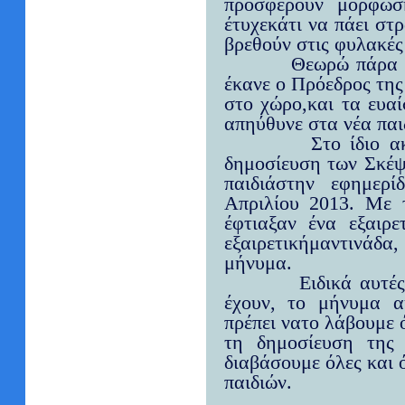
προσφέρουν μόρφωσ
έτυχεκάτι να πάει στ
βρεθούν στις φυλακές
Θεωρώ πάρα 
έκανε ο Πρόεδρος τη
στο χώρο,και τα ευα
απηύθυνε στα νέα παι
Στο ίδιο α
δημοσίευση των Σκέψ
παιδιάστην εφημερ
Απριλίου 2013. Με 
έφτιαξαν ένα εξαιρε
εξαιρετικήμαντινάδ
μήνυμα.
Ειδικά αυτέ
έχουν, το μήνυμα αυ
πρέπει νατο λάβουμε 
τη δημοσίευση της
διαβάσουμε όλες και 
παιδιών.