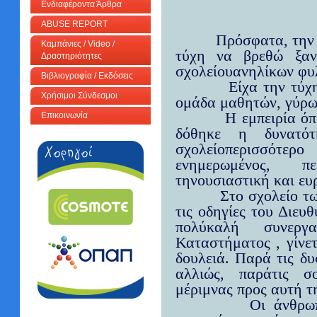
Ενδιαφέροντα Άρθρα
ABUSE REPORT
Πρόσφατα, την 
Καμπάνιες / Video /
τύχη να βρεθώ ξαν
Δραστηριότητες
σχολείουανηλίκων φ
Βιβλιογραφία / Εκδόσεις
Είχα την τύχ
Χρήσιμοι Σύνδεσμοι
ομάδα μαθητών, γύρω
Η εμπειρία όπ
Επικοινωνία
δόθηκε η δυνατό
σχολείοπερισσότ
ενημερωμένος, π
τηνουσιαστική και ευρ
Στο σχολείο τ
τις οδηγίες του Διευ
πολύκαλή συνεργ
Καταστήματος , γίνε
δουλειά. Παρά τις δυ
αλλιώς, παράτις σ
μέριμνας προς αυτή τ
Οι άνθρωπ