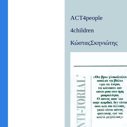
ACT4people
4
children
ΚώσταςΣκηνιώτης