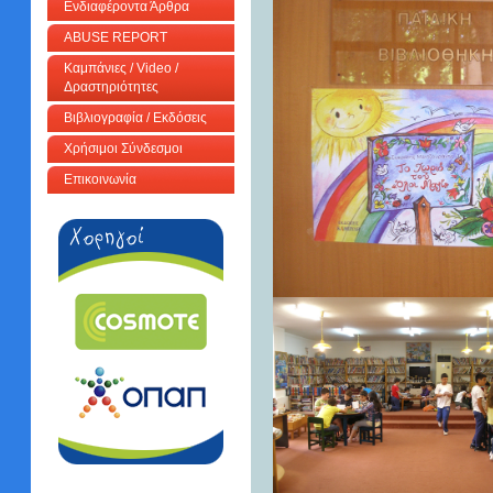
Ενδιαφέροντα Άρθρα
ABUSE REPORT
Καμπάνιες / Video /
Δραστηριότητες
Βιβλιογραφία / Εκδόσεις
Χρήσιμοι Σύνδεσμοι
Επικοινωνία