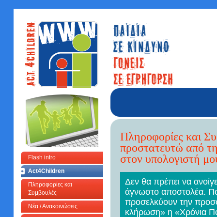
Πληροφορίες και Σ
προστατευτώ από τη
στον υπολογιστή μο
Flash intro
Act4Children
Δεν θα πρέπει να ανοίγ
Πληροφορίες και
άγνωστο αποστολέα. Πο
Συμβουλές
προσελκύουν την προσο
Νέα / Ανακοινώσεις
κλήρωση» η «Χρόνια Πο