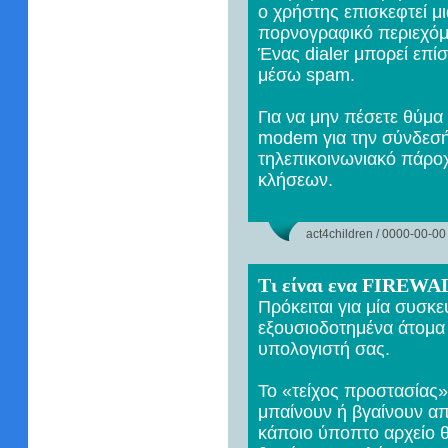
ο χρήστης επισκεφτεί μ
πορνογραφικό περιεχόμε
Ένας dialer μπορεί επί
μέσω spam.
Για να μην πέσετε θύμα 
modem για την σύνδεσή
τηλεπικοινωνιακό πάροχ
κλήσεων.
act4children / 0000-00-00
Τι είναι ενα FIREWAL
Πρόκειται για μία συσκ
εξουσιοδοτημένα άτομ
υπολογιστή σας.
Το «τείχος προστασίας» 
μπαίνουν ή βγαίνουν απ
κάποιο ύποπτο αρχείο θ