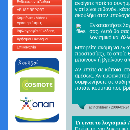
Ενδιαφέροντα Άρθρα
ανοίγετε ποτέ τα συνημμ
γιατί είναι πιθανόν, κά
ABUSE REPORT
σκουλήκι στον υπολογι
Καμπάνιες / Video /
Δραστηριότητες
Εγκαταστήστε λογ
σας. Αυτό θα σας
Βιβλιογραφία / Εκδόσεις
λογισμικό και άλλ
Χρήσιμοι Σύνδεσμοι
Μπορείτε ακόμη να εγκατ
Επικοινωνία
προστασίας), το οποίο θ
μπαίνουν ή βγαίνουν απ
Αν μπείτε σε κάποια ισ
αμέσως. Αν εμφανιστού
συμφωνήσετε σε οτιδήπο
πατάτε κουμπιά που βρί
act4children / 2009-03-24
Τι ειναι το λογισμικ
Πρόκειται για λογισμικό